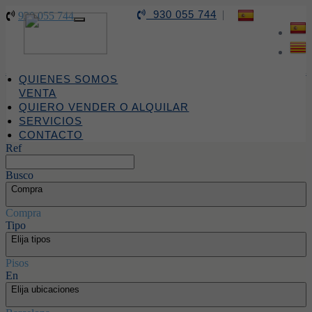
930 055 744
|
930 055 744
Toggle
navigation
QUIENES SOMOS
VENTA
QUIERO VENDER O ALQUILAR
SERVICIOS
CONTACTO
Ref
Busco
Compra
Compra
Tipo
Elija tipos
Pisos
En
Elija ubicaciones