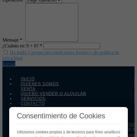
Mensaje *
¿Cuánto es: 9 + 0? *
He leído y acepto las condiciones legales y de política de
privacidad
Enviar
INICIO
QUIENES SOMOS
VENTA
QUIERO VENDER O ALQUILAR
SERVICIOS
CONTACTO
Consentimiento de Cookies
Fincas Torres
Carrer Jaume Abril 5-7, Local 3
Utilizamos cookies propias y de terceros para fines analíticos
08840 – Viladecans